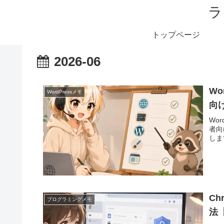
ラ
トップページ
2026-06
W
WordPressメモ
向
Wo
者向
しま
C
プログラミングメモ
法