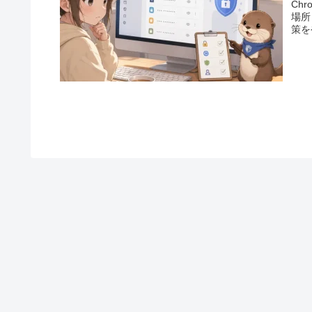
Ch
場所
策を